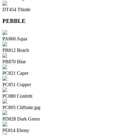
DT454 Thistle
PEBBLE
PA860 Aqua
PB812 Beach
PB870 Blue
PC821 Caper
PC851 Copper
PC880 Confetti
PC895 Cliffside.jpg
PD828 Dark Green
PE814 Ebony