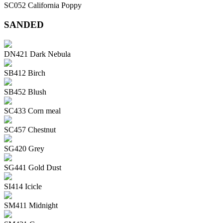
SC052 California Poppy
SANDED
DN421 Dark Nebula
SB412 Birch
SB452 Blush
SC433 Corn meal
SC457 Chestnut
SG420 Grey
SG441 Gold Dust
SI414 Icicle
SM411 Midnight