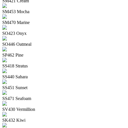
SM421 Cream
SM453 Mocha
SM470 Marine
SO423 Onyx
SO446 Oatmeal
SP462 Pine
SS418 Stratus
SS440 Sahara
SS451 Sunset
SS471 Seafoam
SV430 Vermillion
SK432 Kiwi