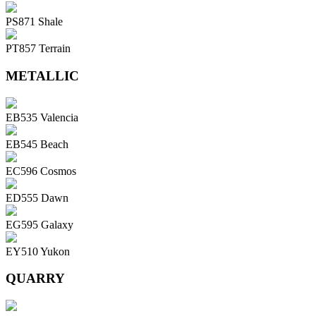
PS871 Shale
PT857 Terrain
METALLIC
EB535 Valencia
EB545 Beach
EC596 Cosmos
ED555 Dawn
EG595 Galaxy
EY510 Yukon
QUARRY