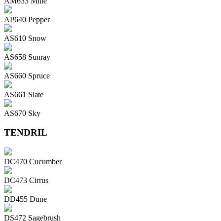
AM633 Mine
AP640 Pepper
AS610 Snow
AS658 Sunray
AS660 Spruce
AS661 Slate
AS670 Sky
TENDRIL
DC470 Cucumber
DC473 Cirrus
DD455 Dune
DS472 Sagebrush