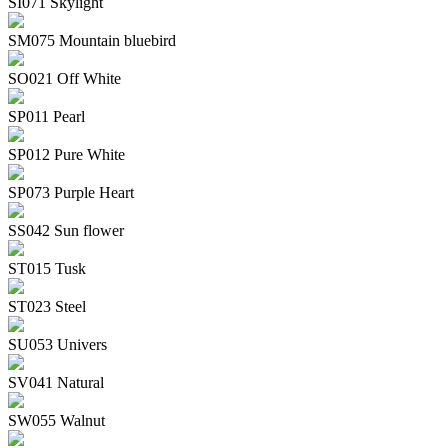
SI071 Skylight
SM075 Mountain bluebird
SO021 Off White
SP011 Pearl
SP012 Pure White
SP073 Purple Heart
SS042 Sun flower
ST015 Tusk
ST023 Steel
SU053 Univers
SV041 Natural
SW055 Walnut