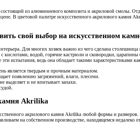
ь, состоящий из алюминиевого композита и акриловой смолы. Отд
 цене. В цветовой палитре искусственного акрилового камня Ak
вить свой выбор на искусственном камне
терьера. Для многих хозяек важно из чего сделана столешница
, с кислотами, водой, горячие кастрюли и сковородки, царапины
е эти испытания, ведь она обладает такими характеристиками как
ень является твердым и прочным материалом.
щает появлению загрязнений, влаги, плесени.
не выделяет и не впитывает запахи.
судой.
амня Akrilika
усственного акрилового камня Akrilika любой формы и размеров
тавливаем на собственном производстве, находящемся недалеко