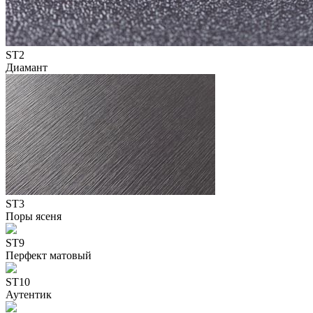
ST2
Диамант
ST3
Поры ясеня
ST9
Перфект матовый
ST10
Аутентик